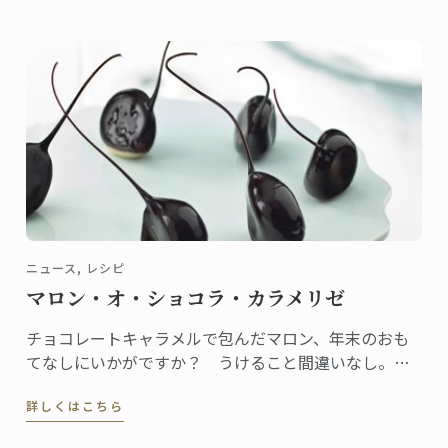
ニュース, レシピ
マロン・オ・ショコラ・カラメリゼ
チョコレートキャラメルで包んだマロン、年末のおも
てなしにいかがですか？ うけること間違いなし。作
り方はとっても簡単です。 このレシピは“Le Petit
詳しくはこちら
Larousse du Chocolat(Edition Collector)“の中でも紹
介されています。