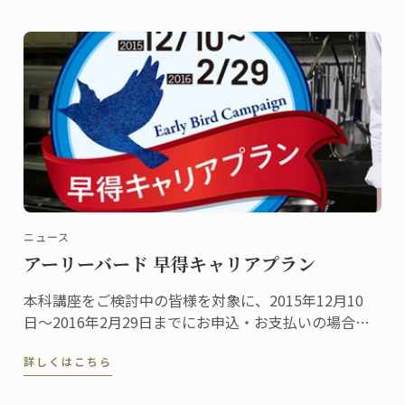
ニュース
アーリーバード 早得キャリアプラン
本科講座をご検討中の皆様を対象に、2015年12月10
日〜2016年2月29日までにお申込・お支払いの場合に
は、2016年3月に実施される受講料改定前の料金にて
詳しくはこちら
受付致します。