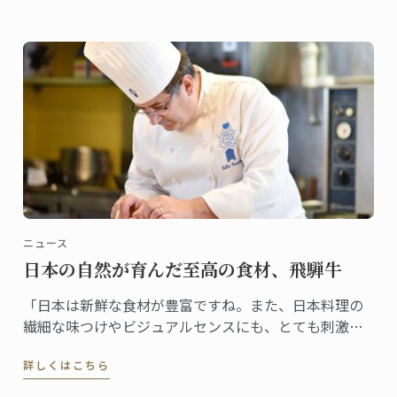
ニュース
日本の自然が育んだ至高の食材、飛騨牛
「日本は新鮮な食材が豊富ですね。また、日本料理の
繊細な味つけやビジュアルセンスにも、とても刺激を
受けています」そう楽しそうに話すシェフ。テーマに
詳しくはこちら
選んだのは、日本でほれ込んだいう飛騨牛。