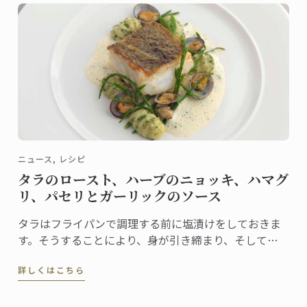
ニュース, レシピ
タラのロースト、ハーブのニョッキ、ハマグ
リ、パセリとガーリックのソース
タラはフライパンで調理する前に塩漬けをしておきま
す。そうすることにより、身が引き締まり、そして風
味を引き出すことができます。タラがメインであるこ
詳しくはこちら
の一皿は、ハーブのニョッキ、ハマグリとシーアスパ
ラガス、そして伝統的なソースを添えることによって
完成します。