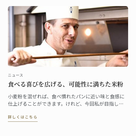
ニュース
食べる喜びを広げる、可能性に満ちた米粉
小麦粉を混ぜれば、食べ慣れたパンに近い味と食感に
仕上げることができます。けれど、今回私が目指した
かったのは小麦制限で悲しい思いをしている子ども
詳しくはこちら
に“笑顔を届けるパン”。ですから、“米粉100％”にこだ
わりました