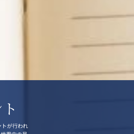
ント
ントが行われ
、世界中の最