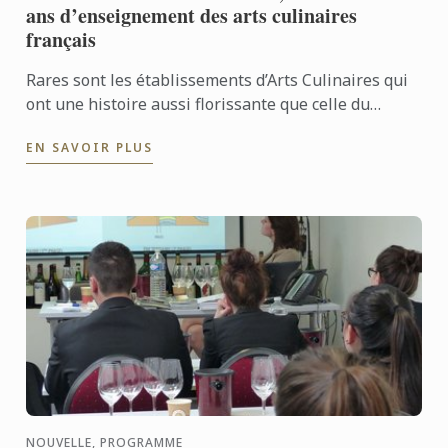
ans d’enseignement des arts culinaires
français
Rares sont les établissements d’Arts Culinaires qui
ont une histoire aussi florissante que celle du
Cordon Bleu. L’école, dont la réputation est
EN SAVOIR PLUS
aujourd’hui ...
NOUVELLE, PROGRAMME