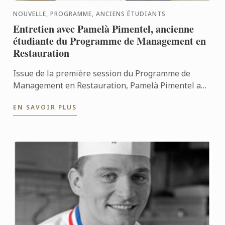
NOUVELLE, PROGRAMME, ANCIENS ÉTUDIANTS
Entretien avec Pamelà Pimentel, ancienne
étudiante du Programme de Management en
Restauration
Issue de la première session du Programme de
Management en Restauration, Pamelà Pimentel a
reçu son diplôme en mars 2015. Elle revient avec
EN SAVOIR PLUS
nous sur son ...