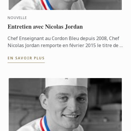
NOUVELLE
Entretien avec Nicolas Jordan
Chef Enseignant au Cordon Bleu depuis 2008, Chef
Nicolas Jordan remporte en février 2015 le titre de «
Un des Meilleurs Ouvriers de France, Glacier » après
EN SAVOIR PLUS
de ...