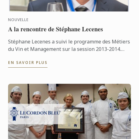
NOUVELLE
A la rencontre de Stéphane Lecenes
Stéphane Lecenes a suivi le programme des Métiers
du Vin et Management sur la session 2013-2014.
Sorti 3ème de sa promotion, il partage avec nous
EN SAVOIR PLUS
son expérience ...