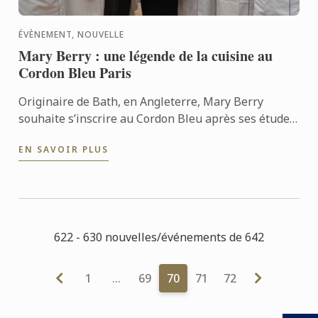
ÉVÈNEMENT, NOUVELLE
Mary Berry : une légende de la cuisine au
Cordon Bleu Paris
Originaire de Bath, en Angleterre, Mary Berry
souhaite s’inscrire au Cordon Bleu après ses études.
En effet, elle nourrit depuis longtemps une passion
EN SAVOIR PLUS
pour la ...
622 - 630 nouvelles/événements de 642
1
…
69
70
71
72