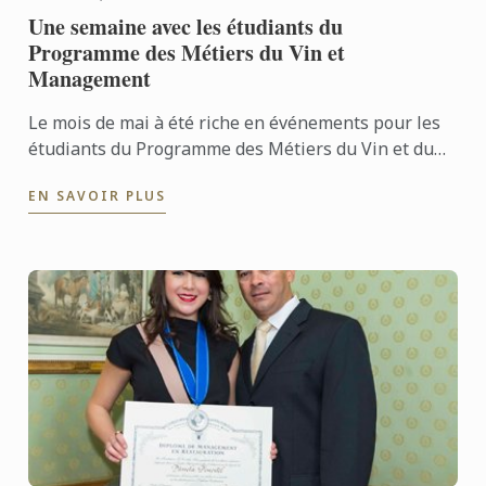
Une semaine avec les étudiants du
Programme des Métiers du Vin et
Management
Le mois de mai à été riche en événements pour les
étudiants du Programme des Métiers du Vin et du
Management. Du cours de caféologie à la master
EN SAVOIR PLUS
class sur les ...