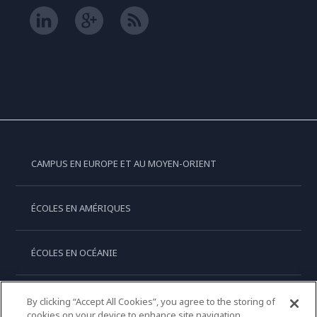
CAMPUS EN EUROPE ET AU MOYEN-ORIENT
ÉCOLES EN AMÉRIQUES
ÉCOLES EN OCÉANIE
ÉCOLES EN ASIE
By clicking “Accept All Cookies”, you agree to the storing of
cookies on your device to enhance site navigation,