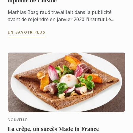
diplôme de Cuisine
Mathias Bosgiraud travaillait dans la publicité
avant de rejoindre en janvier 2020 l’institut Le
Cordon Bleu Paris. Désormais étudiant en niveau
EN SAVOIR PLUS
Supérieur de ...
NOUVELLE
La crêpe, un succès Made in France