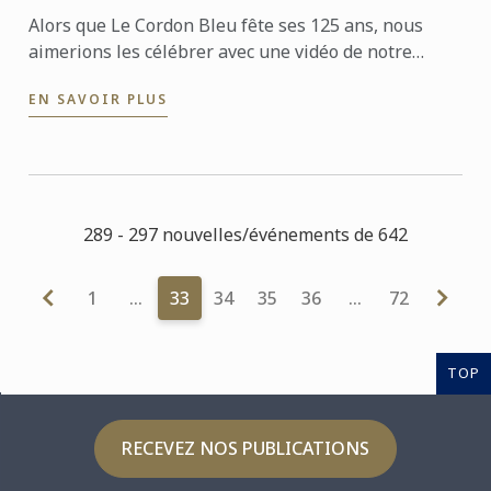
Alors que Le Cordon Bleu fête ses 125 ans, nous
aimerions les célébrer avec une vidéo de notre
réseau international de chefs, professeurs, experts,
EN SAVOIR PLUS
...
289 - 297 nouvelles/événements de 642
1
…
33
34
35
36
…
72
TOP
RECEVEZ NOS PUBLICATIONS