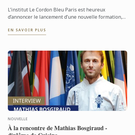
L’institut Le Cordon Bleu Paris est heureux
d’annoncer le lancement d’une nouvelle formation,
le Diplôme de Pâtisserie Innovation et Santé. Il est
EN SAVOIR PLUS
spécialement ...
NOUVELLE
À la rencontre de Mathias Bosgiraud -