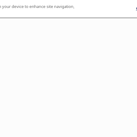
on your device to enhance site navigation,
Date : du plus récent au plus ancien
Affichage par campus
affich
nement sur ce campus