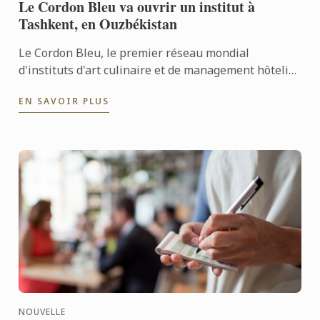
Le Cordon Bleu va ouvrir un institut à
Tashkent, en Ouzbékistan
Le Cordon Bleu, le premier réseau mondial
d'instituts d'art culinaire et de management hôtelier,
a signé un accord avec la ville de Tashkent, en
EN SAVOIR PLUS
Ouzbékistan, ...
NOUVELLE