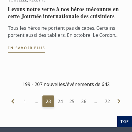
NOUVELLE, RECETTE
Levons notre verre à nos héros méconnus en
cette Journée internationale des cuisiniers
Tous les héros ne portent pas de capes. Certains
portent aussi des tabliers. En octobre, Le Cordon
Bleu Australie lève son verre aux chefs du monde
EN SAVOIR PLUS
entier à ...
199 - 207 nouvelles/événements de 642
1
…
23
24
25
26
…
72
TOP