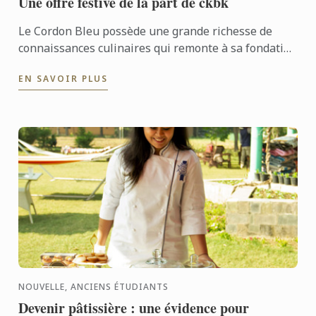
Une offre festive de la part de ckbk
Le Cordon Bleu possède une grande richesse de
connaissances culinaires qui remonte à sa fondation
en 1895. Pour rendre ce savoir-faire plus accessible,
EN SAVOIR PLUS
nous ...
NOUVELLE, ANCIENS ÉTUDIANTS
Devenir pâtissière : une évidence pour