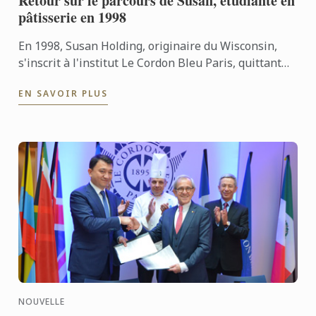
Retour sur le parcours de Susan, étudiante en
pâtisserie en 1998
En 1998, Susan Holding, originaire du Wisconsin,
s'inscrit à l'institut Le Cordon Bleu Paris, quittant
une belle carrière d'infirmière. Après avoir obtenu
EN SAVOIR PLUS
le ...
NOUVELLE