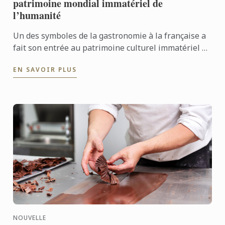
patrimoine mondial immatériel de
l’humanité
Un des symboles de la gastronomie à la française a
fait son entrée au patrimoine culturel immatériel de
l'Unesco : la baguette ! Le Cordon Bleu Paris ne peut
EN SAVOIR PLUS
...
NOUVELLE