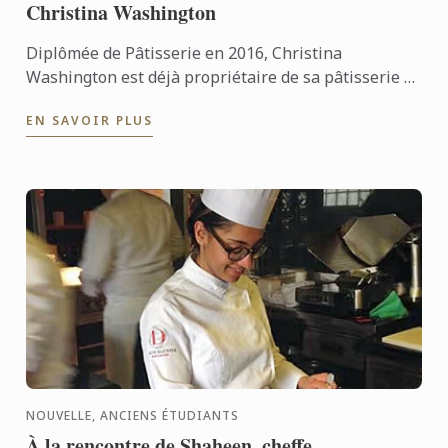
Christina Washington
Diplômée de Pâtisserie en 2016, Christina
Washington est déjà propriétaire de sa pâtisserie à
New Delhi, Ruban Bleu. Elle nous explique comment
EN SAVOIR PLUS
son expérience à ...
NOUVELLE, ANCIENS ÉTUDIANTS
À la rencontre de Shaheen, cheffe,