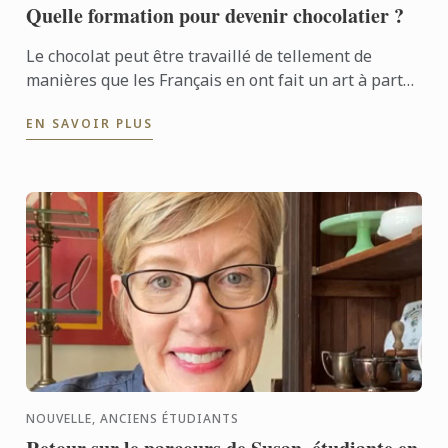
Quelle formation pour devenir chocolatier ?
Le chocolat peut être travaillé de tellement de
manières que les Français en ont fait un art à part
entière. Découvrez les diplômes de l’institut Le
EN SAVOIR PLUS
Cordon Bleu ...
NOUVELLE, ANCIENS ÉTUDIANTS