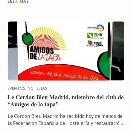
LEER MÁS
impartido una ...
EVENTOS, NOTICIAS
Le Cordon Bleu Madrid, miembro del club de
“Amigos de la tapa”
Le Cordon Bleu Madrid ha recibido hoy de manos de
la Federación Española de Hostelería y restauración
(FEHR) el reconocimiento que le convierte en