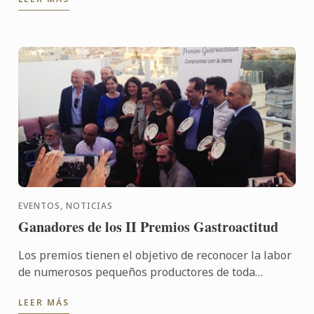
EVENTOS, NOTICIAS
Ganadores de los II Premios Gastroactitud
Los premios tienen el objetivo de reconocer la labor
de numerosos pequeños productores de toda
España. Gracias a ellos se está logrando que muchos
LEER MÁS
productos ...