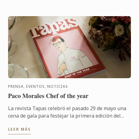
PRENSA, EVENTOS, NOTICIAS
Paco Morales Chef of the year
La revista Tapas celebró el pasado 29 de mayo una
cena de gala para festejar la primera edición del
evento Chef of the year, con el apoyo de Le Cordon
LEER MÁS
Bleu ...