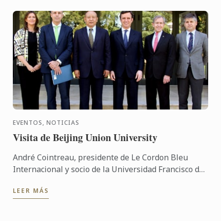
EVENTOS, NOTICIAS
Visita de Beijing Union University
André Cointreau, presidente de Le Cordon Bleu
Internacional y socio de la Universidad Francisco de
Vitoria, ha visitado nuestra sede con una delegación
LEER MÁS
china ...