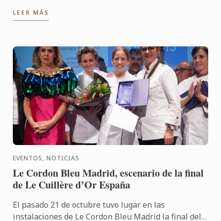
celebra su octavo aniversario. El certamen permitirá
LEER MÁS
a ...
EVENTOS, NOTICIAS
Le Cordon Bleu Madrid, escenario de la final
de Le Cuillère d’Or España
El pasado 21 de octubre tuvo lugar en las
instalaciones de Le Cordon Bleu Madrid la final del