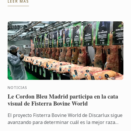
LEER MÁS
celebrar ...
NOTICIAS
Le Cordon Bleu Madrid participa en la cata
visual de Fisterra Bovine World
El proyecto Fisterra Bovine World de Discarlux sigue
avanzando para determinar cuál es la mejor raza
bovina del mundo, partiendo de una comparativa