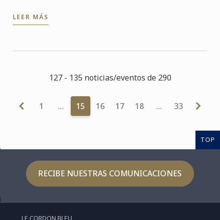
concurso de Cocina y Pastelería La Cuillère d’Or que,
LEER MÁS
por primera ...
127 - 135 noticias/eventos de 290
1
…
15
16
17
18
…
33
TOP
RECIBE NUESTRAS COMUNICACIONES
LE CORDON BLEU