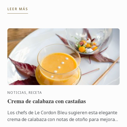
muchos chefs y expertos del sector de la
LEER MÁS
gastronomía cada ...
NOTICIAS, RECETA
Crema de calabaza con castañas
Los chefs de Le Cordon Bleu sugieren esta elegante
crema de calabaza con notas de otoño para mejorar
el invierno.