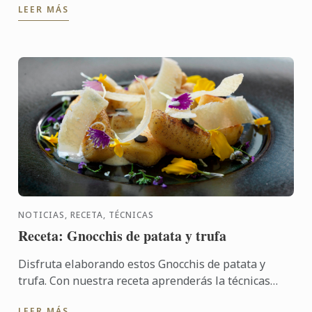
LEER MÁS
basada en el ...
NOTICIAS, RECETA, TÉCNICAS
Receta: Gnocchis de patata y trufa
Disfruta elaborando estos Gnocchis de patata y
trufa. Con nuestra receta aprenderás la técnicas
necesarias para elaborar este delicioso entrante.
LEER MÁS