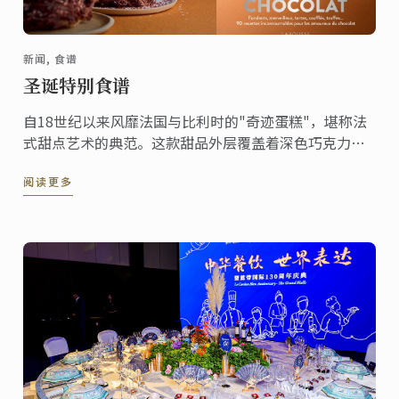
新闻, 食谱
圣诞特别食谱
自18世纪以来风靡法国与比利时的"奇迹蛋糕"，堪称法
式甜点艺术的典范。这款甜品外层覆盖着深色巧克力刨
花，轻盈中透着奢华，内里是松脆的达克瓦兹饼与巧克
阅读更多
力慕斯的精妙结合。