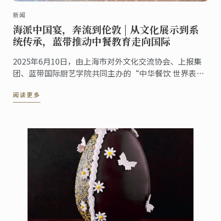
新闻
海派中国宴，奔流到伦敦 | 从文化展示到系
统传承，蓝带推动中餐教育走向国际
2025年6月10日，由上海市对外文化交流协会、上报集
团、蓝带国际厨艺学院共同主办的“中华餐饮 世界表达
——海派美食走进伦敦系列活动”第五站——伦敦站，于
阅读更多
蓝带伦敦概念餐厅The CORD by Le Cordon ...