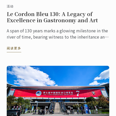
活动
Le Cordon Bleu 130: A Legacy of
Excellence in Gastronomy and Art
A span of 130 years marks a glowing milestone in the
river of time, bearing witness to the inheritance and
innovation of culinary culture. At this pivotal ...
阅读更多