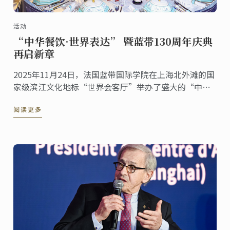
活动
“中华餐饮·世界表达” 暨蓝带130周年庆典
再启新章
2025年11月24日，法国蓝带国际学院在上海北外滩的国
家级滨江文化地标“世界会客厅”举办了盛大的“中华
餐饮·世界表达”暨蓝带130周年庆典活动。来自多个国
阅读更多
家的驻沪总领事、国际友人，以及来自艺术、文化等各
界的嘉宾齐聚一堂，共同见证这一具有历史意义的文化
交流盛事。