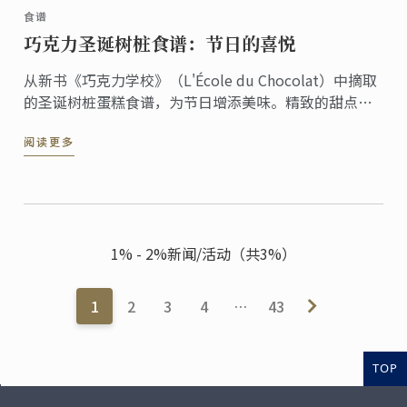
食谱
巧克力圣诞树桩食谱：节日的喜悦
从新书《巧克力学校》（L'École du Chocolat）中摘取
的圣诞树桩蛋糕食谱，为节日增添美味。精致的甜点融
合了传统和创意，非常适合招待客人和增添节日氛围。
阅读更多
1% - 2%新闻/活动（共3%）
1
2
3
4
…
43
TOP