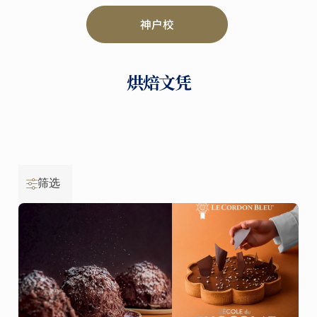
神户校
烘焙文凭
筛选