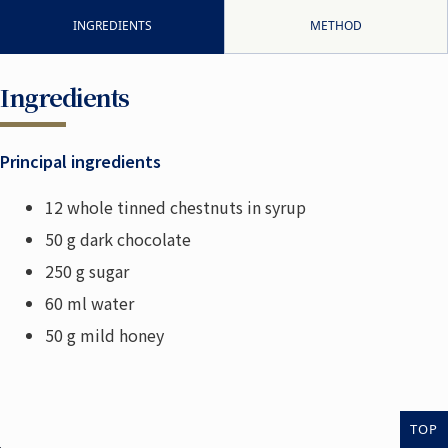
INGREDIENTS
METHOD
Ingredients
Principal ingredients
12 whole tinned chestnuts in syrup
50 g dark chocolate
250 g sugar
60 ml water
50 g mild honey
TOP