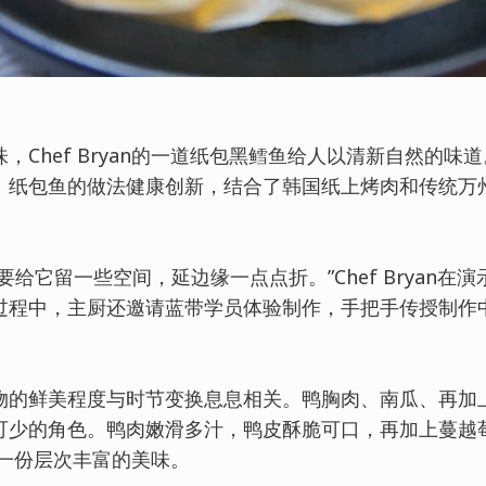
，Chef Bryan的一道纸包黑鳕鱼给人以清新自然的味
。纸包鱼的做法健康创新，结合了韩国纸上烤肉和传统万
给它留一些空间，延边缘一点点折。”Chef Bryan在
过程中，主厨还邀请蓝带学员体验制作，手把手传授制作
物的鲜美程度与时节变换息息相关。鸭胸肉、南瓜、再加
可少的角色。鸭肉嫩滑多汁，鸭皮酥脆可口，再加上蔓越
来了一份层次丰富的美味。