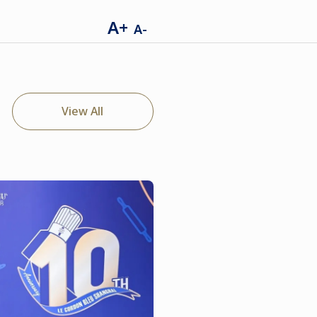
A+
A-
View All