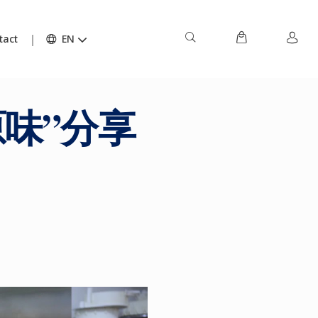
tact
EN
“原味”分享